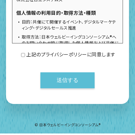
個人情報の利用目的・取得方法・種類
目的：共催にて開催するイベント、デジタルマーケテ
ィング・デジタルセールス推進
取得方法：日本ウェルビーイングコンソーシアム®へ
のお問い合わせ時に取得した個人情報および共催に
て開催する「セミナー」の参加者から取得した個人情
上記のプライバシーポリシーに同意します
報
種類：共催にて開催する「ウェルビーイングセミナ
ー」等において取り扱う、氏名、電話番号、Eメールア
ドレス、会社名、所属名、役職名、勤務地住所、WEB
行動履歴など
個人情報の管理方法
個人情報を善良なる管理者の注意をもって管理をい
たします
個人情報の漏えい・滅失・き損・改ざん（以下「漏えい
© 日本ウェルビーイングコンソーシアム®
等」という）を防止する義務を負い、組織的、人的、技
術的な側面における合理的な安全対策を講ずるも